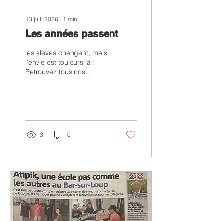
13 juil. 2026
∙
1
min
Les années passent
les élèves changent, mais
l'envie est toujours là !
Retrouvez tous nos
événements sur Instagram
avec plus de photos et
vidéos.
3
0