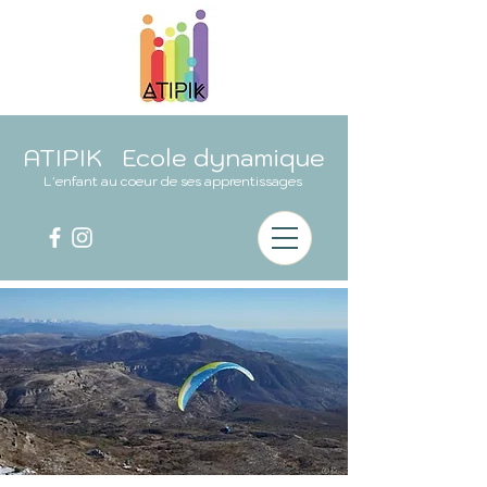
ATIPIK Ecole dynamique
L'enfant au coeur de ses apprentissages