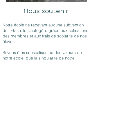
Nous soutenir
Notre école ne recevant aucune subvention
de l’Etat, elle s’autogère grâce aux cotisations
des membres et aux frais de scolarité de nos
élèves.
Si vous êtes sensibilisés par les valeurs de
notre école, que la singularité de notre
système éducatif vous séduit, il vous est
possible d’apporter votre soutien à l’école
ATIPIK. Ce soutien nous permettra peut-être
d’accueillir des familles n’ayant pas les
ressources suffisantes pour y inscrire leurs
enfants et aussi de nous permettre de
pérenniser notre école.
Si vous êtes un particulier :
Vous bénéficiez d’une réduction de l’impôt sur
le revenu à hauteur de 66 % du montant de
votre don, dans la limite de 20 % du revenu
net imposable.